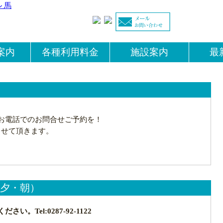
ルフクラブ＆ホテル 馬頭
を活かした国際標準のゴルフコース、うぐいすの
案内
各種利用料金
施設案内
最
お電話でのお問合せご予約を！
させて頂きます。
（夕・朝）
Tel:0287-92-1122