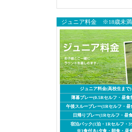
ジュニア料金 ※18歳未満
ジュニア料金(高校生まで)
薄暮プレー(0.5Rセルフ・昼食
午後スループレー(1Rセルフ・昼
日帰りプレー(1Rセルフ・昼食
宿泊パック(1泊・1Rセルフ・3
※3食付き(夕食・朝食・昼食