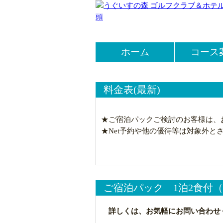
うぐいすの森 ゴ
栃木県那須群にある、丘陵
ホーム
コース
料金表(最新)
★ご宿泊パックご検討のお客様は、
★Net予約や他の優待等は対象外と
ご宿泊パック 1泊2食付
詳しくは、お気軽にお問い合わせください。