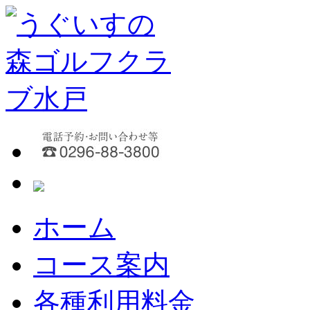
うぐいすの森ゴルフクラブ水戸は、米国
うぐいすの森ゴルフクラブ水
丘陵コース。ゴルファーの持てる力を
えのあるコースです。
ホーム
コース案内
各種利用料金