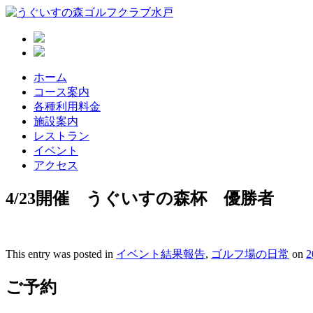
うぐいすの森ゴルフクラブ水戸は、米国
うぐいすの森ゴルフクラブ水
力を最大限発揮して自然との戦いを堪
ホーム
コース案内
各種利用料金
施設案内
レストラン
イベント
アクセス
4/23開催 うぐいすの森杯 優勝者
This entry was posted in
イベント結果報告
,
ゴルフ場の日常
on
ご予約