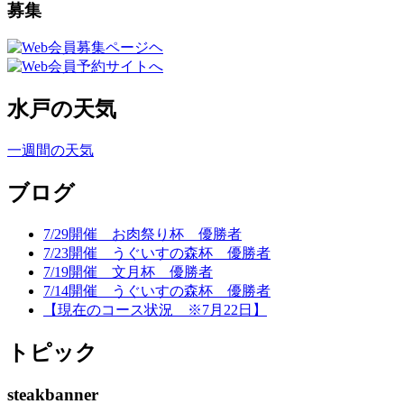
募集
水戸の天気
一週間の天気
ブログ
7/29開催 お肉祭り杯 優勝者
7/23開催 うぐいすの森杯 優勝者
7/19開催 文月杯 優勝者
7/14開催 うぐいすの森杯 優勝者
【現在のコース状況 ※7月22日】
トピック
steakbanner