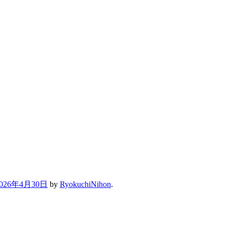
PGAツアーの設計思想を基本にデザイ
戸
能できる、手応えのあるコースです。
2026年4月30日
by
RyokuchiNihon
.